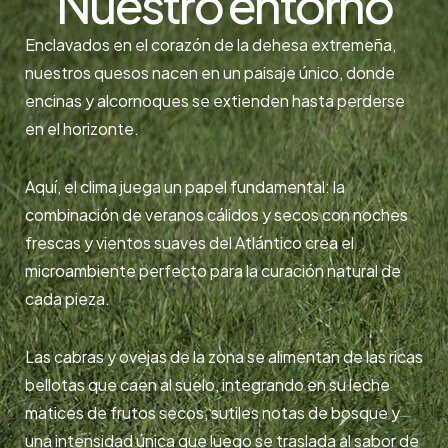
Nuestro entorno
Enclavados en el corazón de la dehesa extremeña,
nuestros quesos nacen en un paisaje único, donde
encinas y alcornoques se extienden hasta perderse
en el horizonte.
Aquí, el clima juega un papel fundamental: la
combinación de veranos cálidos y secos con noches
frescas y vientos suaves del Atlántico crea el
microambiente perfecto para la curación natural de
cada pieza.
Las cabras y ovejas de la zona se alimentan de las ricas
bellotas que caen al suelo, integrando en su leche
matices de frutos secos, sutiles notas de bosque y
una intensidad única que luego se traslada al sabor de