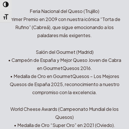
Alternar alto contraste
Feria Nacional del Queso (Trujillo)
Alternar tamaño de letra
Primer Premio en 2009 con nuestra icónica “Torta de
Rufino” (Cabreá), que sigue emocionando a los
paladares más exigentes.
Salón del Gourmet (Madrid)
• Campeón de España y Mejor Queso Joven de Cabra
en GourmetQuesos 2016.
• Medalla de Oro en GourmetQuesos – Los Mejores
Quesos de España 2025, reconocimiento a nuestro
compromiso con la excelencia.
World Cheese Awards (Campeonato Mundial de los
Quesos)
• Medalla de Oro “Super Oro” en 2021 (Oviedo).